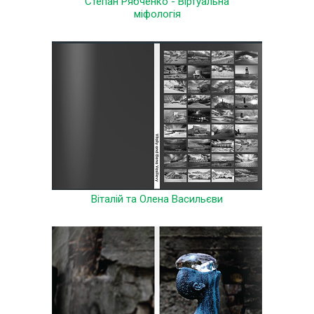
Степан Рябченко - Віртуальна
міфологія
Віталій та Олена Васильєви