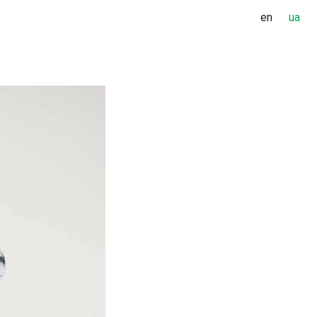
en
ua