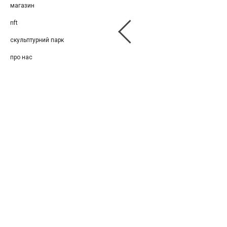
магазин
nft
скульптурний парк
про нас