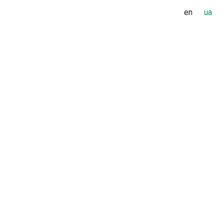
en
ua