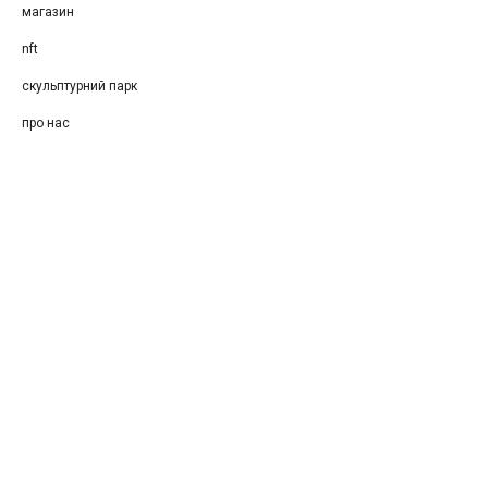
магазин
nft
скульптурний парк
про нас