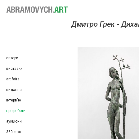
Дмит­ро Грек - Ди­хан
автори
виставки
art fairs
видання
інтерв'ю
про роботи
аукціони
360 фото