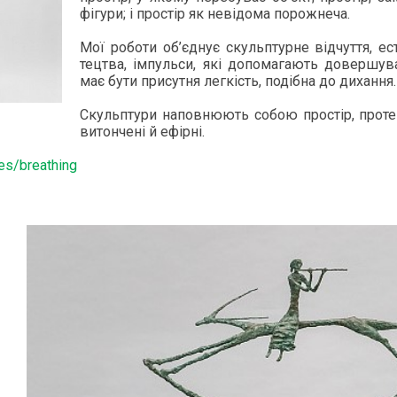
фігу­ри; і простір як невідо­ма по­рож­не­ча.
Мої ро­боти об’єднує скуль­птур­не відчут­тя, ес­
тец­тва, імпуль­си, які до­пома­га­ють до­вер­шу
має бу­ти при­сут­ня легкість, подібна до ди­хан­ня.
Скуль­пту­ри на­пов­ню­ють со­бою простір, про­те
ви­тон­чені й ефірні.
ies/breathing