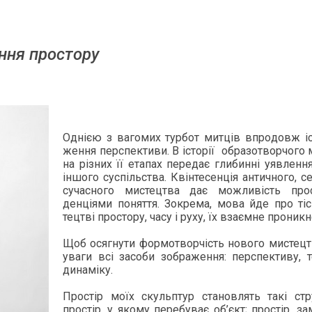
­ня прос­то­ру
Однією з ва­гомих тур­бот митців впро­довж іст
жен­ня пер­спек­ти­ви. В історії об­ра­зот­ворчо­го
на різних її ета­пах пе­редає гли­бинні у­яв­ленн
іншо­го суспіль­ства. Квінте­сенція ан­тично­го, се
су­час­но­го мис­тец­тва дає мож­ливість про
денціями по­нят­тя. Зок­ре­ма, мо­ва й­де про ті
тецтві прос­то­ру, ча­су і ру­ху, їх взаємне про­ник­
Щоб осяг­ну­ти фор­мотворчість но­вого мис­тец­т
ува­ги всі за­соби зоб­ра­жен­ня: пер­спек­ти­ву, т
ди­наміку.
Простір моїх скуль­птур ста­нов­лять такі стру
простір, у яко­му пе­ребу­ває об’єкт; простір, зам