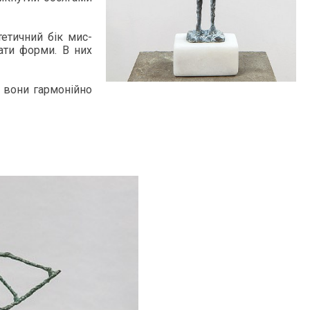
те­тич­ний бік мис­
­вати фор­ми. В них
 во­ни гар­моній­но