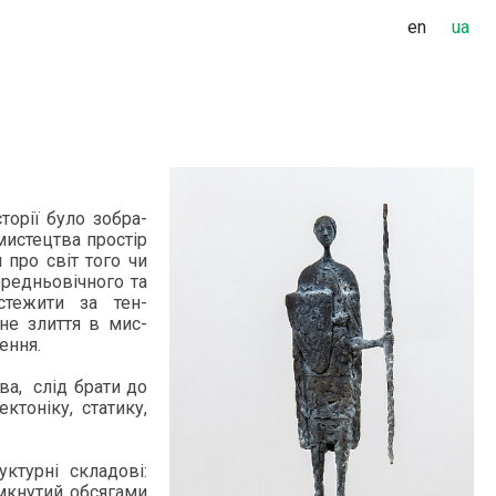
en
ua
орії бу­ло зоб­ра­
 мис­тец­тва простір
я про світ то­го чи
­реднь­овічно­го та
с­те­жити за тен­
сне злит­тя в мис­
нення.
ва, слід бра­ти до
ек­тоніку, ста­тику,
к­турні скла­дові:
­кну­тий об­ся­гами