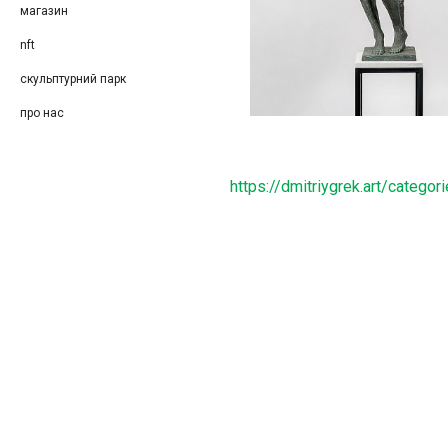
магазин
nft
скульптурний парк
про нас
https://dmitriygrek.art/categor