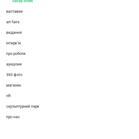
назар білик
виставки
art fairs
видання
інтерв'ю
про роботи
аукціони
360 фото
магазин
nft
скульптурний парк
про нас