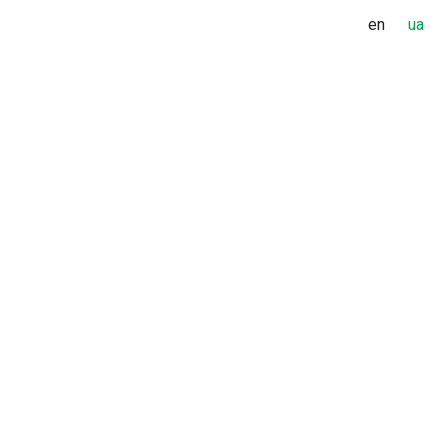
en
ua