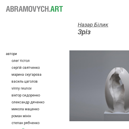
Назар Білик
Зріз
автори
олег тістол
сергій святченко
марина скугарєва
василь цаголов
vinny reunov
віктор сидоренко
олександр дяченко
микола маценко
роман мінін
степан рябченко