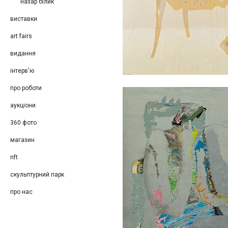
назар білик
виставки
art fairs
видання
інтерв'ю
про роботи
аукціони
360 фото
магазин
nft
скульптурний парк
про нас