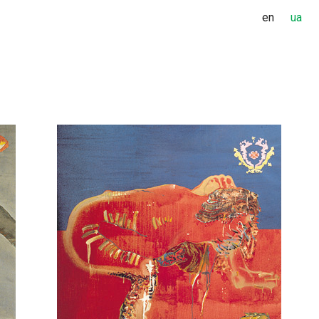
en
ua