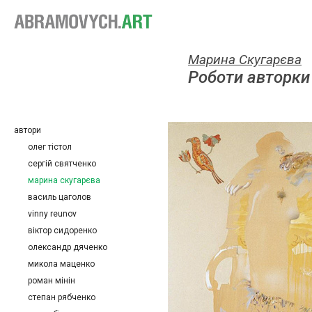
Марина Скугарєва
Роботи авторки
автори
олег тістол
сергій святченко
марина скугарєва
василь цаголов
vinny reunov
віктор сидоренко
олександр дяченко
микола маценко
роман мінін
степан рябченко