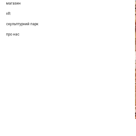
магазин
nft
скульптурний парк
про нас