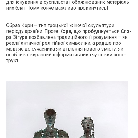
для існу­ван­ня в суспіль­стві обож­ню­ваних ма­теріаль­
них благ. То­му кон­че важ­ли­во про­кину­тись!
Об­раз Ко­ри – тип грець­кої жіно­чої скуль­пту­ри
періоду ар­хаїки. Про­те
Ко­ра, що про­буд­жуєть­ся
Єго­
ра Зігу­ри
поз­бавле­на тра­дицій­но­го її ро­зуміння – як
ре­алії ан­тичної релігій­ної сим­воліки, а рад­ше про­
мов­ляє до су­час­ни­ка як втілен­ня но­вого змісту, як
особ­ли­во ви­раз­ний інфор­ма­тив­ний і чуттєвий конс­
трукт.