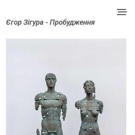
Єгор Зігу­ра - Про­буд­ження