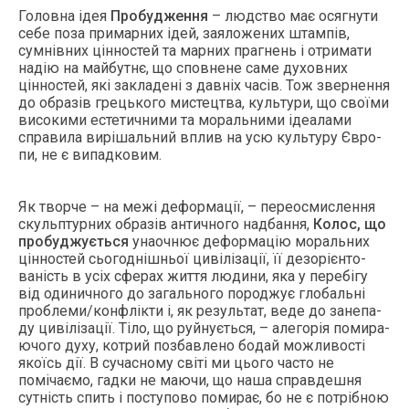
Го­лов­на ідея
Про­буд­ження
– людс­тво має осяг­ну­ти
се­бе по­за при­мар­них ідей, за­яло­жених штампів,
сумнівних ціннос­тей та мар­них праг­нень і от­ри­мати
надію на май­бутнє, що спов­не­не са­ме ду­хов­них
ціннос­тей, які зак­ла­дені з давніх часів. Тож звер­нення
до об­разів грець­ко­го мис­тец­тва, куль­ту­ри, що своїми
ви­соки­ми ес­те­тич­ни­ми та мо­раль­ни­ми іде­ала­ми
спра­вила вирішаль­ний вплив на усю куль­ту­ру Євро­
пи, не є ви­пад­ко­вим.
Як твор­че – на межі де­фор­мації, – пе­ре­ос­мислен­ня
скуль­птур­них об­разів ан­тично­го над­бання,
Ко­лос, що
про­буд­жуєть­ся
уна­оч­нює де­фор­мацію мо­раль­них
ціннос­тей сь­огоднішньої цивілізації, її де­зорієнто­
ваність в усіх сфе­рах жит­тя лю­дини, яка у пе­ребігу
від оди­нич­но­го до за­галь­но­го по­род­жує гло­бальні
проб­ле­ми/конфлікти і, як ре­зуль­тат, ве­де до за­непа­
ду цивілізації. Тіло, що руй­нуєть­ся, – але­горія по­мира­
ючо­го ду­ху, кот­рий поз­бавле­но бо­дай мож­ли­вості
якоїсь дії. В су­час­но­му світі ми ць­ого час­то не
помічаємо, гад­ки не ма­ючи, що на­ша справ­дешня
сутність спить і пос­ту­пово по­мирає, бо не є потрібною