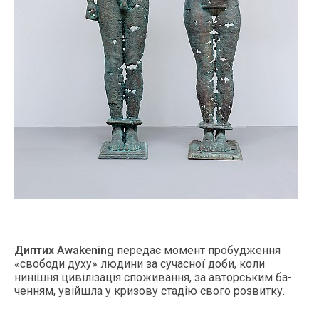
Дип­тих Awakening
пе­редає мо­мент про­буд­ження
«сво­боди ду­ху» лю­дини за су­час­ної до­би, ко­ли
нинішня цивілізація спо­живан­ня, за ав­торсь­ким ба­
чен­ням, увій­шла у кри­зову стадію сво­го роз­витку.